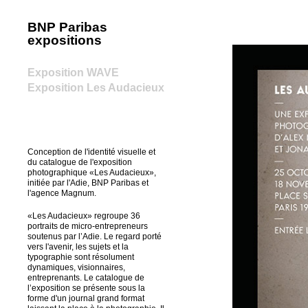
BNP Paribas
home
expositions
Exposition WAVE
Exposition Les Audacieux
Conception de l'identité visuelle et
du catalogue de l'exposition
photographique «Les Audacieux»,
initiée par l'Adie, BNP Paribas et
l'agence Magnum.
«Les Audacieux» regroupe 36
portraits de micro-entrepreneurs
soutenus par l’Adie. Le regard porté
vers l'avenir, les sujets et la
typographie sont résolument
dynamiques, visionnaires,
entreprenants. Le catalogue de
l’exposition se présente sous la
forme d'un journal grand format